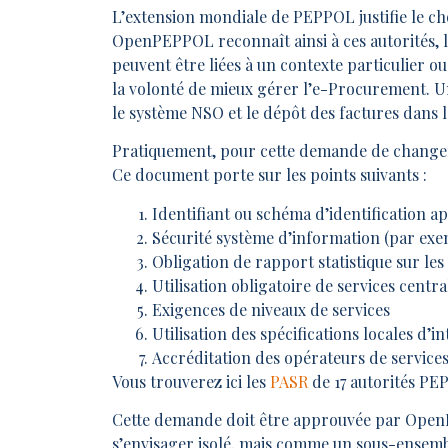
L’extension mondiale de PEPPOL justifie le ch
OpenPEPPOL reconnaît ainsi à ces autorités, le
peuvent être liées à un contexte particulier ou
la volonté de mieux gérer l’e-Procurement. Un
le système NSO et le dépôt des factures dans le
Pratiquement, pour cette demande de chang
Ce document porte sur les points suivants :
Identifiant ou schéma d’identification ap
Sécurité système d’information (par exem
Obligation de rapport statistique sur les 
Utilisation obligatoire de services centra
Exigences de niveaux de services
Utilisation des spécifications locales d’i
Accréditation des opérateurs de service
Vous trouverez ici les
PASR
de 17 autorités PEP
Cette demande doit être approuvée par OpenPE
s’envisager isolé, mais comme un sous-ensemb