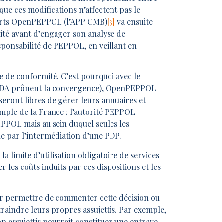
que ces modifications n’affectent pas le
xperts OpenPEPPOL (l’APP CMB)
[3]
va ensuite
orité avant d’engager son analyse de
esponsabilité de PEPPOL, en veillant en
pe de conformité. C’est pourquoi avec le
iDA prônent la convergence), OpenPEPPOL
eront libres de gérer leurs annuaires et
mple de la France : l’autorité PEPPOL
PPOL mais au sein duquel seules les
ue par l’intermédiation d’une PDP.
la limite d’utilisation obligatoire de services
r les coûts induits par ces dispositions et les
eur permettre de commenter cette décision ou
traindre leurs propres assujettis. Par exemple,
n assujettis pourrait constituer une entrave