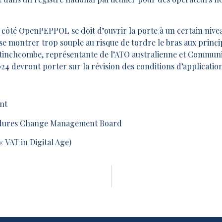
’un côté OpenPEPPOL se doit d’ouvrir la porte à un certain niv
 montrer trop souple au risque de tordre le bras aux princip
tinchcombe, représentante de l’ATO australienne et Communi
4 devront porter sur la révision des conditions d’application
nt
edures Change Management Board
 VAT in Digital Age)
urope sur l’e-Invoicing