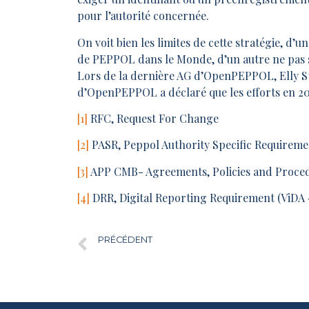
pour l’autorité concernée.
On voit bien les limites de cette stratégie, d
de PEPPOL dans le Monde, d’un autre ne pas se
Lors de la dernière AG d’OpenPEPPOL, Elly S
d’OpenPEPPOL a déclaré que les efforts en 202
[1]
RFC, Request For Change
[2]
PASR, Peppol Authority Specific Requireme
[3]
APP CMB- Agreements, Policies and Proc
[4]
DRR, Digital Reporting Requirement (ViDA «
PRÉCÉDENT
Les Etats Unis signent une déclaration commune avec l’E