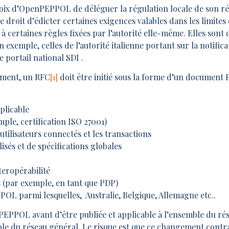
oix d’OpenPEPPOL de déléguer la régulation locale de son rése
 droit d’édicter certaines exigences valables dans les limites
 à certaines règles fixées par l’autorité elle-même. Elles sont
 exemple, celles de l’autorité italienne portant sur la notifi
 portail national SDI .
ement, un RFC
[1]
doit être initié sous la forme d’un document
plicable
ple, certification ISO 27001)
utilisateurs connectés et les transactions
lisés et de spécifications globales
nteropérabilité
s (par exemple, en tant que PDP)
POL parmi lesquelles, Australie, Belgique, Allemagne etc..
PPOL avant d’être publiée et applicable à l’ensemble du rése
le du réseau général. Le risque est que ce changement contra