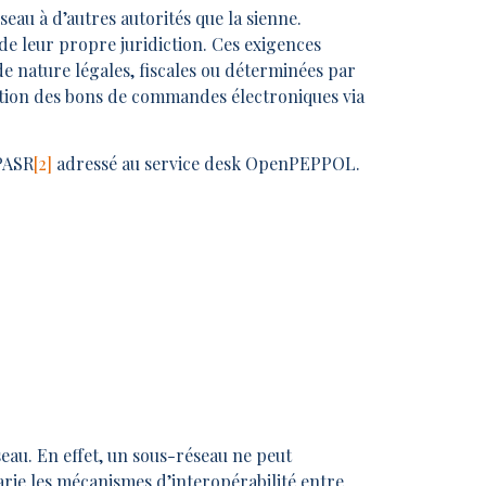
au à d’autres autorités que la sienne.
 de leur propre juridiction. Ces exigences
 de nature légales, fiscales ou déterminées par
cation des bons de commandes électroniques via
 PASR
[2]
adressé au service desk OpenPEPPOL.
au. En effet, un sous-réseau ne peut
rie les mécanismes d’interopérabilité entre