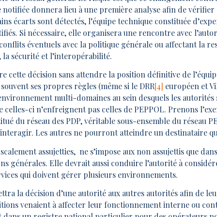
notifiée donnera lieu à une première analyse afin de vérifier 
ains écarts sont détectés, l’équipe technique constituée d’e
tifiés. Si nécessaire, elle organisera une rencontre avec l’aut
conflits éventuels avec la politique générale ou affectant la r
la sécurité et l’interopérabilité.
e cette décision sans attendre la position définitive de l’équi
ouvent ses propres règles (même si le DRR
[4]
européen et V
environnement multi-domaines au sein desquels les autorités s
e celles-ci n’enfreignent pas celles de PEPPOL. Prenons l’exe
itué du réseau des PDP, véritable sous-ensemble du réseau PE
interagir. Les autres ne pourront atteindre un destinataire q
iscalement assujetties, ne s’impose aux non assujettis que dans 
ons générales. Elle devrait aussi conduire l’autorité à considére
rvices qui doivent gérer plusieurs environnements.
ra la décision d’une autorité aux autres autorités afin de l
sitions venaient à affecter leur fonctionnement interne ou con
 dans un registre national particulier pour des opérateurs no